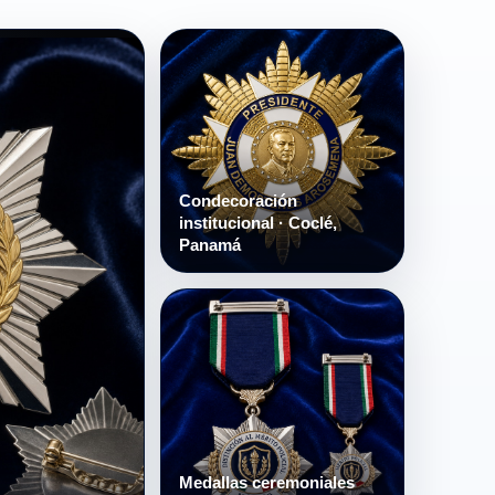
Condecoración
institucional · Coclé,
Panamá
Medallas ceremoniales