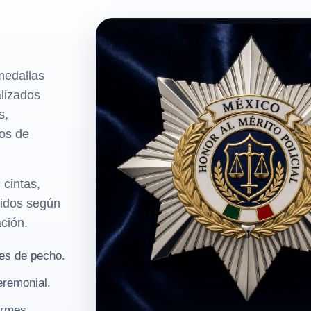
medallas
alizados
s,
vos de
cintas,
nidos según
ación.
nes de pecho.
eremonial.
ormes.