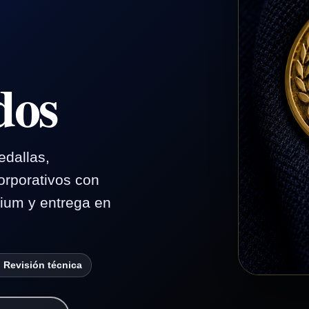
dos
edallas,
orporativos con
ium y entrega en
Revisión técnica