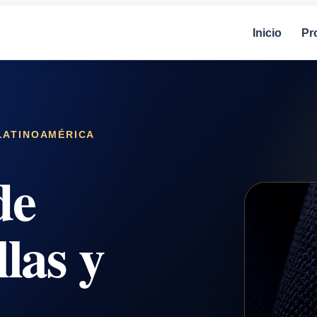
Inicio
Pr
 LATINOAMÉRICA
de
las y